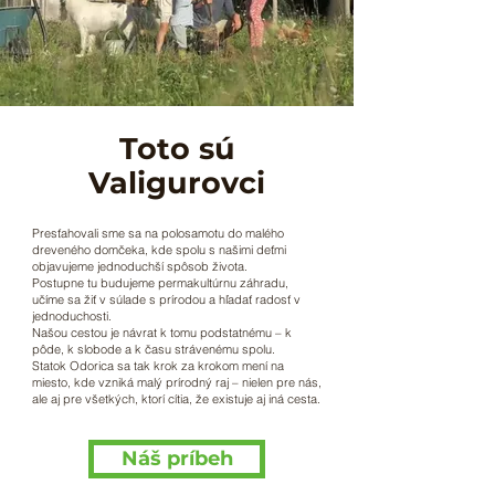
Toto sú
Valigurovci
Presťahovali sme sa na polosamotu do malého
dreveného domčeka, kde spolu s našimi deťmi
objavujeme jednoduchší spôsob života.
Postupne tu budujeme permakultúrnu záhradu,
učíme sa žiť v súlade s prírodou a hľadať radosť v
jednoduchosti.
Našou cestou je návrat k tomu podstatnému – k
pôde, k slobode a k času strávenému spolu.
Statok Odorica sa tak krok za krokom mení na
miesto, kde vzniká malý prírodný raj – nielen pre nás,
ale aj pre všetkých, ktorí cítia, že existuje aj iná cesta.
Náš príbeh