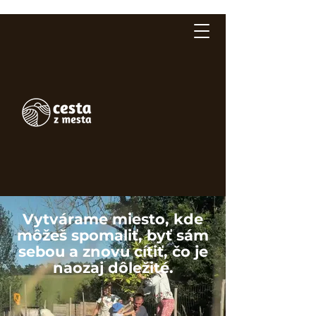
Vytvárame miesto, kde
môžeš spomaliť, byť sám
sebou a znovu cítiť, čo je
naozaj dôležité.