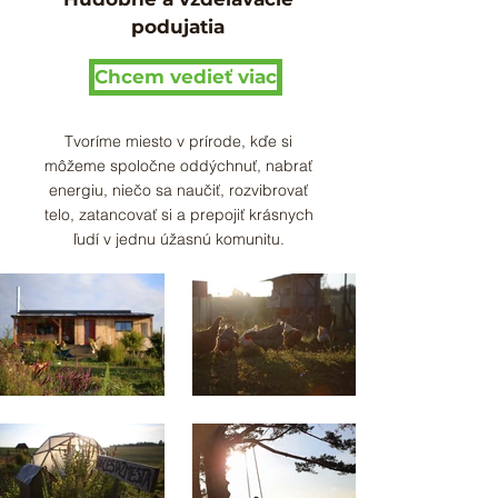
podujatia
Chcem vedieť viac
Tvoríme miesto v prírode, kďe si
môžeme spoločne oddýchnuť, nabrať
energiu, niečo sa naučiť, rozvibrovať
telo, zatancovať si a prepojiť krásnych
ľudí v jednu úžasnú komunitu.