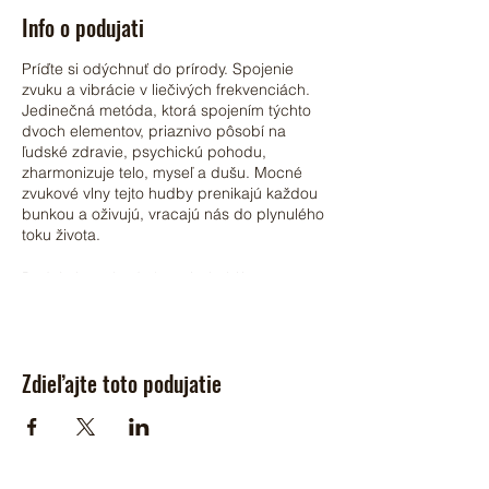
Info o podujati
Príďte si odýchnuť do prírody. Spojenie
zvuku a vibrácie v liečivých frekvenciách.
Jedinečná metóda, ktorá spojením týchto
dvoch elementov, priaznivo pôsobí na
ľudské zdravie, psychickú pohodu,
zharmonizuje telo, myseľ a dušu. Mocné
zvukové vlny tejto hudby prenikajú každou
bunkou a oživujú, vracajú nás do plynulého
toku života.
Podujatie sa bude konať v hobiťom
prístrešku.
Vstupné je dobrovoľné.
Prosim nahláste svoju účasť!
Zdieľajte toto podujatie
Toto podujatie je iba pre dospelých!
Pre viac info kontaktujte Ivona alebo Tomáš