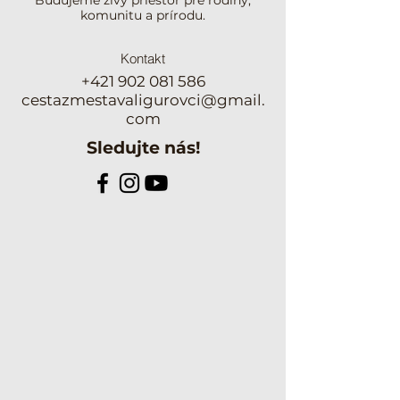
Budujeme živý priestor pre rodiny,
komunitu a prírodu.
Kontakt
+421 902 081 586
cestazmestavaligurovci@gmail.
com
Sledujte nás!