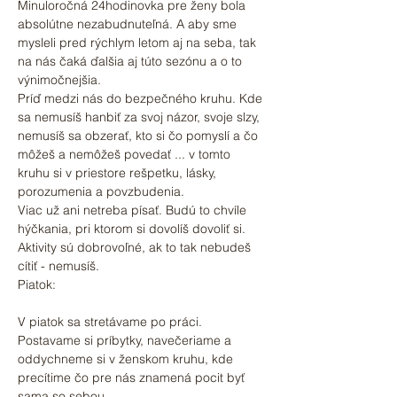
Minuloročná 24hodinovka pre ženy bola 
absolútne nezabudnuteľná. A aby sme 
mysleli pred rýchlym letom aj na seba, tak 
na nás čaká ďalšia aj túto sezónu a o to 
výnimočnejšia.
Príď medzi nás do bezpečného kruhu. Kde 
sa nemusíš hanbiť za svoj názor, svoje slzy, 
nemusíš sa obzerať, kto si čo pomyslí a čo 
môžeš a nemôžeš povedať ... v tomto 
kruhu si v priestore rešpetku, lásky, 
porozumenia a povzbudenia.
Viac už ani netreba písať. Budú to chvíle 
hýčkania, pri ktorom si dovolíš dovoliť si. 
Aktivity sú dobrovoľné, ak to tak nebudeš 
cítiť - nemusíš.
Piatok:
V piatok sa stretávame po práci. 
Postavame si príbytky, navečeriame a 
oddychneme si v ženskom kruhu, kde 
precítime čo pre nás znamená pocit byť 
sama so sebou.