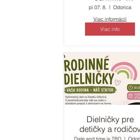
stanovačka pre
pi 07. 8.
Odorica
domoškolákov
Viac informácií
Viac info
Dielničky pre
detičky a rodičo
Date and time is TBD
Odor