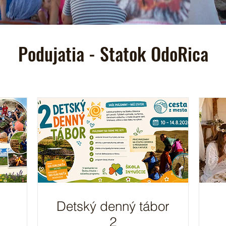
Podujatia - Statok OdoRica
Detský denný tábor
2