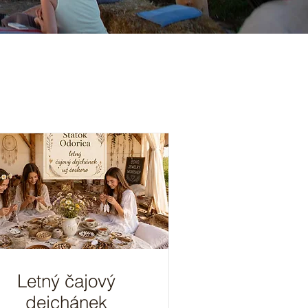
Letný čajový
dejchánek