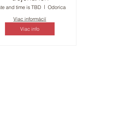
te and time is TBD
Odorica
Viac informácií
Viac info