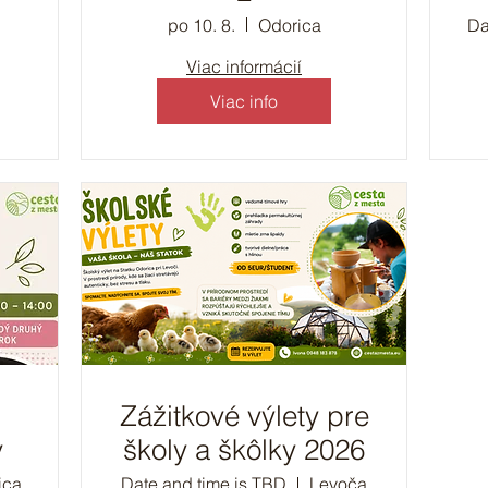
po 10. 8.
Odorica
Da
Viac informácií
Viac info
Zážitkové výlety pre
v
školy a škôlky 2026
ica
Date and time is TBD
Levoča