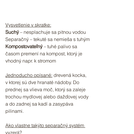
Vysvetlenie v skratke:
Suchý
 – nesplachuje sa pitnou vodou
Separačný – tekuté sa nemieša s tuhým
Kompostovateľný
 – tuhé palivo sa 
časom premení na kompost, ktorý je 
vhodný napr. k stromom
Jednoducho opísané:
 drevená kocka, 
v ktorej sú dve hranaté nádoby. Do 
prednej sa vlieva moč, ktorý sa zaleje 
trochou mydlovej alebo dažďovej vody 
a do zadnej sa kadí a zasypáva 
pilinami.
Ako vlastne takýto separačný systém 
vyzerá?