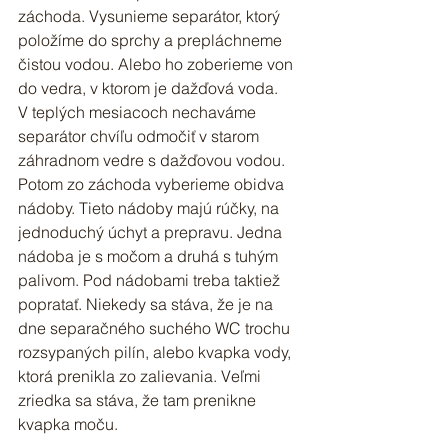
záchoda. Vysunieme separátor, ktorý 
položíme do sprchy a prepláchneme 
čistou vodou. Alebo ho zoberieme von 
do vedra, v ktorom je dažďová voda. 
V teplých mesiacoch nechaváme 
separátor chvíľu odmočiť v starom 
záhradnom vedre s dažďovou vodou.
Potom zo záchoda vyberieme obidva 
nádoby. Tieto nádoby majú rúčky, na 
jednoduchý úchyt a prepravu. Jedna 
nádoba je s močom a druhá s tuhým 
palivom. Pod nádobami treba taktiež 
popratať. Niekedy sa stáva, že je na 
dne separačného suchého WC trochu 
rozsypaných pilín, alebo kvapka vody, 
ktorá prenikla zo zalievania. Veľmi 
zriedka sa stáva, že tam prenikne 
kvapka moču.