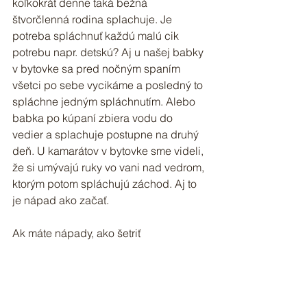
koľkokrát denne taká bežná 
štvorčlenná rodina splachuje. Je 
potreba spláchnuť každú malú cik 
potrebu napr. detskú? Aj u našej babky 
v bytovke sa pred nočným spaním 
všetci po sebe vycikáme a posledný to 
spláchne jedným spláchnutím. Alebo 
babka po kúpaní zbiera vodu do 
vedier a splachuje postupne na druhý 
deň. U kamarátov v bytovke sme videli, 
že si umývajú ruky vo vani nad vedrom, 
ktorým potom spláchujú záchod. Aj to 
je nápad ako začať.
Ak máte nápady, ako šetriť 
splachovanie, napíšte nám email, 
super téma na ďalši blog.