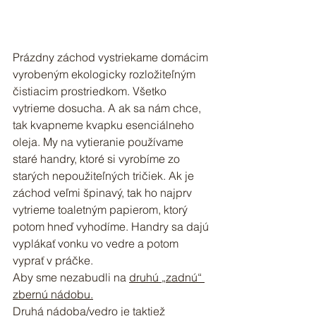
Prázdny záchod vystriekame domácim 
vyrobeným ekologicky rozložiteľným 
čistiacim prostriedkom. Všetko 
vytrieme dosucha. A ak sa nám chce, 
tak kvapneme kvapku esenciálneho 
oleja. My na vytieranie používame 
staré handry, ktoré si vyrobíme zo 
starých nepoužiteľných tričiek. Ak je 
záchod veľmi špinavý, tak ho najprv 
vytrieme toaletným papierom, ktorý 
potom hneď vyhodíme. Handry sa dajú 
vyplákať vonku vo vedre a potom 
vyprať v práčke.
Aby sme nezabudli na 
druhú „zadnú“ 
zbernú nádobu.
Druhá nádoba/vedro je taktiež 