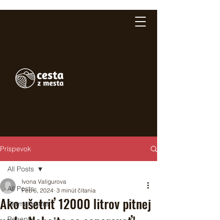
Príspevok
All Posts
Ivona Valigurova
All Posts
Feb 6, 2024
3 minút čítania
Ako ušetriť 12000 litrov pitnej
Permakultúra
Recepty