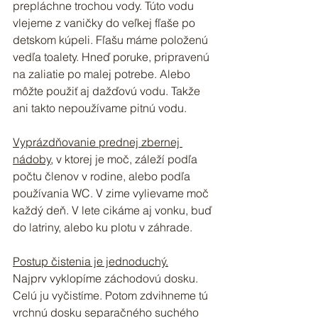
prepláchne trochou vody. Túto vodu 
vlejeme z vaničky do veľkej fľaše po 
detskom kúpeli. Fľašu máme položenú 
vedľa toalety. Hneď poruke, pripravenú 
na zaliatie po malej potrebe. Alebo 
môžte použiť aj dažďovú vodu. Takže 
ani takto nepoužívame pitnú vodu.
Vyprázdňovanie prednej zbernej 
nádoby
, v ktorej je moč, záleží podľa 
počtu členov v rodine, alebo podľa 
používania WC. V zime vylievame moč 
každý deň. V lete cikáme aj vonku, buď 
do latriny, alebo ku plotu v záhrade.
Postup čistenia je jednoduchý.
Najprv vyklopíme záchodovú dosku. 
Celú ju vyčistíme. Potom zdvihneme tú 
vrchnú dosku separačného suchého 