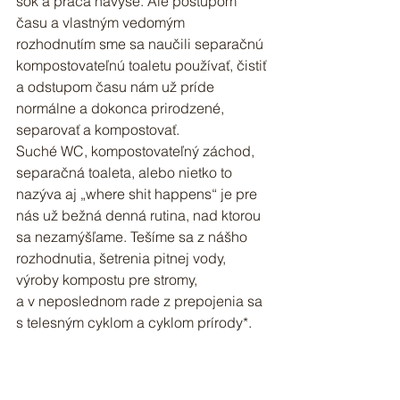
šok a práca navyše. Ale postupom 
času a vlastným vedomým 
rozhodnutím sme sa naučili separačnú 
kompostovateľnú toaletu používať, čistiť 
a odstupom času nám už príde 
normálne a dokonca prirodzené, 
separovať a kompostovať.
Suché WC, kompostovateľný záchod, 
separačná toaleta, alebo nietko to 
nazýva aj „where shit happens“ je pre 
nás už bežná denná rutina, nad ktorou 
sa nezamýšľame. Tešíme sa z nášho 
rozhodnutia, šetrenia pitnej vody, 
výroby kompostu pre stromy, 
a v neposlednom rade z prepojenia sa 
s telesným cyklom a cyklom prírody*.