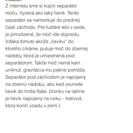
Z internetu sme si kúpili separátor 
moču. Vyzerá ako taký lievik. Tento 
separátor sa namontuje do prednej 
časti záchodu. Pre ľudské telo v sede, 
je prirodzené, že moč ide dopredu. 
Vďaka tomuto akože „lieviku“ do 
ktorého cikáme, putuje moč do zbernej 
nádoby, ktorá je umiestnená pod 
separátorom. Takže moč nemá kam 
uniknúť, gravitácia mu pekne pomôže. 
Separátor pod záchodom je napojený 
na zbernú nádobu, ako keď vsuniete 
lievik do hrdla fľaše. (Vonku na latríne 
je lievik napojený na rúrku – trativod, 
ktorý končí vzadu v zemi.)