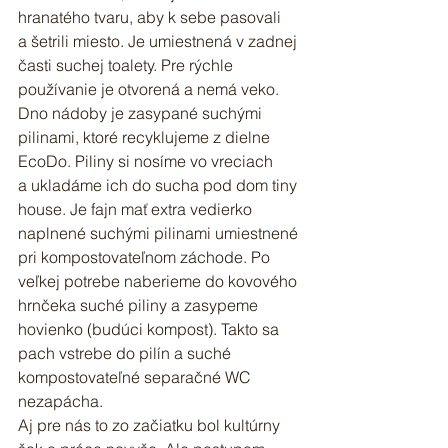
hranatého tvaru, aby k sebe pasovali 
a šetrili miesto. Je umiestnená v zadnej 
časti suchej toalety. Pre rýchle 
používanie je otvorená a nemá veko. 
Dno nádoby je zasypané suchými 
pilinami, ktoré recyklujeme z dielne 
EcoDo. Piliny si nosíme vo vreciach 
a ukladáme ich do sucha pod dom tiny 
house. Je fajn mať extra vedierko 
naplnené suchými pilinami umiestnené 
pri kompostovateľnom záchode. Po 
veľkej potrebe naberieme do kovového 
hrnčeka suché piliny a zasypeme 
hovienko (budúci kompost). Takto sa 
pach vstrebe do pilín a suché 
kompostovateľné separačné WC 
nezapácha.
Aj pre nás to zo začiatku bol kultúrny 