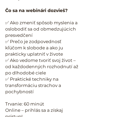
Čo sa na webinári dozvieš?
✅ Ako zmeniť spôsob myslenia a
oslobodiť sa od obmedzujúcich
presvedčení
✅ Prečo je zodpovednosť
kľúčom k slobode a ako ju
prakticky uplatniť v živote
✅ Ako vedome tvoriť svoj život –
od každodenných rozhodnutí až
po dlhodobé ciele
✅ Praktické techniky na
transformáciu strachov a
pochybností
Trvanie: 60 minút
Online – prihlás sa a získaj
prístup!